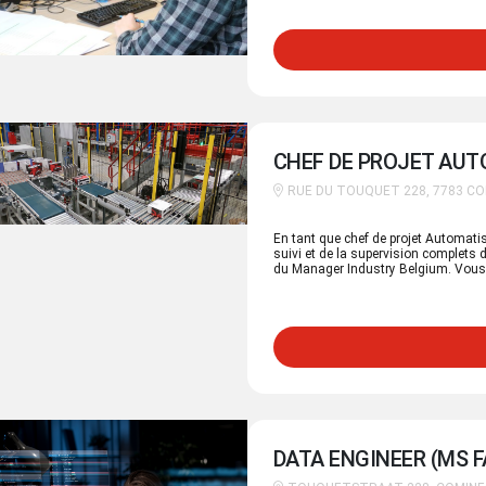
hebben op de realisatie van onze pro
CHEF DE PROJET AUT
RUE DU TOUQUET 228, 7783 C
En tant que chef de projet Automati
suivi et de la supervision complets 
du Manager Industry Belgium. Vous gé
faites office de point de contact cent
traitants et les services internes.
DATA ENGINEER (MS F