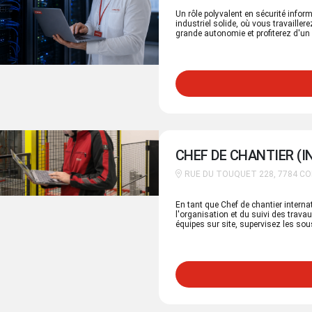
Un rôle polyvalent en sécurité infor
industriel solide, où vous travaille
grande autonomie et profiterez d'un e
privée. Votre défi En tant que Security & Systems Engineer, vous jouez un rôle clé dans la
sécurisation, la gestion et le dével
associez une véritable passion pour
des réseaux et des technologies cloud. Vous contribuez activement à l'exploitat
l'évolution d'un environnement inf
Azure) et participez au développemen
pérenne au service de l'ensemble de 
CHEF DE CHANTIER (
RUE DU TOUQUET 228, 7784 C
En tant que Chef de chantier interna
l'organisation et du suivi des trava
équipes sur site, supervisez les sou
sécurité, de qualité, de coûts et de d