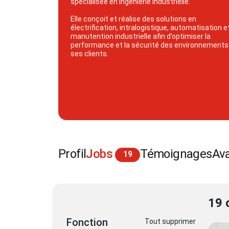
spécialisée en ingénierie industrielle.
Elle conçoit et réalise des solutions en
électrification, intralogistique, automatisation e
manutention industrielle afin d’optimiser la
performance et la sécurité des environnements
ses clients.
Profil
Jobs
Témoignages
Av
19
19
Fonction
Tout supprimer