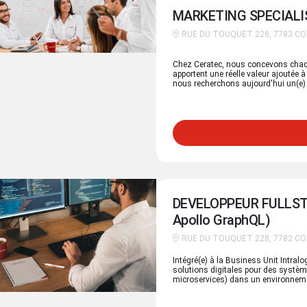
MARKETING SPECIALI
RUE DU TOUQUET 228, 7783 C
Chez Ceratec, nous concevons chaqu
apportent une réelle valeur ajoutée 
nous recherchons aujourd'hui un(e) 
transformer notre stratégie commerci
étroite collaboration avec les équip
divisions, vous développez des campa
avant notre expertise auprès d'une 
identifiez les opportunités et savez cr
avez une solide expérience en mark
technique ou orienté projets ? Vous 
opérationnelle, tout en contribuant
pleine croissance ? Alors ce défi est 
DEVELOPPEUR FULLSTA
Apollo GraphQL)
RUE DU TOUQUET 228, 7782 C
Intégré(e) à la Business Unit Intral
solutions digitales pour des syst
microservices) dans un environnemen
innovation.