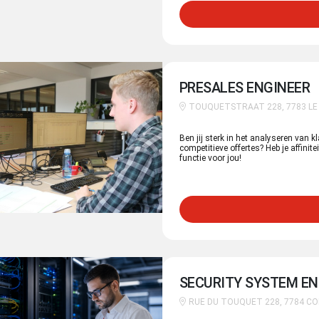
PRESALES ENGINEER
TOUQUETSTRAAT 228, 7783 LE 
Ben jij sterk in het analyseren van 
competitieve offertes? Heb je affinit
functie voor jou!
SECURITY SYSTEM EN
RUE DU TOUQUET 228, 7784 C