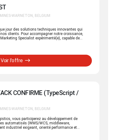
ST
OMINES-WARNETON, BELGIUM
e jour des solutions techniques innovantes qui
à nos clients. Pour accompagner notre croissance,
Marketing Specialist expérimenté(e), capable de
ale en actions marketing concrètes et efficaces. En
es commerciales et les responsables de nos trois
gnes ciblées, renforcez notre visibilité et mettez en
clientèle B2B. Vous comprenez les attentes du marché,
Voir l'offre
éer des actions qui génèrent un réel impact. Vous
eting B2B, idéalement dans un environnement
aimez allier réflexion stratégique et mise en œuvre
 directement au développement d'une entreprise en
fait pour vous.
CK CONFIRME (TypeScript /
OMINES-WARNETON, BELGIUM
ogistics, vous participerez au développement de
èmes automatisés (WMS/WCS, middleware,
t industriel exigeant, orienté performance et