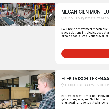
MECANICIEN MONTEUR
RUE DU TOUQUET 228, 7784 C
Pour notre département mécanique, v
place solutions intralogistiques et
sites de nos clients. Vous travaillez 
à la sécurité et au respect des délai
ELEKTRISCH TEKENA
TOUQUETSTRAAT 22, 7783 CO
Bij Ceratec werk je mee aan innovati
gebouwomgevingen. Als Elektrisch Te
en uitvoering: je vertaalt technische
krijg je de ruimte om je technische e