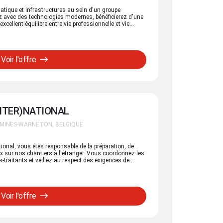
matique et infrastructures au sein d'un groupe
rez avec des technologies modernes, bénéficierez d'une
xcellent équilibre entre vie professionnelle et vie
oppement de notre infrastructure informatique. Vous
 la cybersécurité à une solide expertise des systèmes,
ion et à
Voir l'offre
ormatique hybride moderne (on-premises & Microsoft
t d'une infrastructure performante, sécurisée et
l'organisation.
INTER)NATIONAL
OMINES-WARNETON, BELGIQUE
tional, vous êtes responsable de la préparation, de
ux sur nos chantiers à l'étranger. Vous coordonnez les
s-traitants et veillez au respect des exigences de
élais.
Voir l'offre