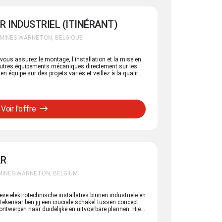
 INDUSTRIEL (ITINÉRANT)
OMINES-WARNETON, BELGIQUE
ous assurez le montage, l'installation et la mise en
 autres équipements mécaniques directement sur les
en équipe sur des projets variés et veillez à la qualité,
s lors des interventions.
Voir l'offre
AR
MINES-WARNETON, BELGIUM
eve elektrotechnische installaties binnen industriële en
kenaar ben jij een cruciale schakel tussen concept
 ontwerpen naar duidelijke en uitvoerbare plannen. Hier
xpertise verder te ontwikkelen én een directe impact te