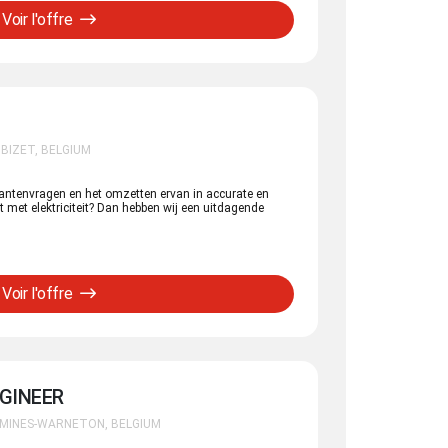
Voir l'offre
BIZET, BELGIUM
klantenvragen en het omzetten ervan in accurate en
eit met elektriciteit? Dan hebben wij een uitdagende
Voir l'offre
GINEER
OMINES-WARNETON, BELGIUM