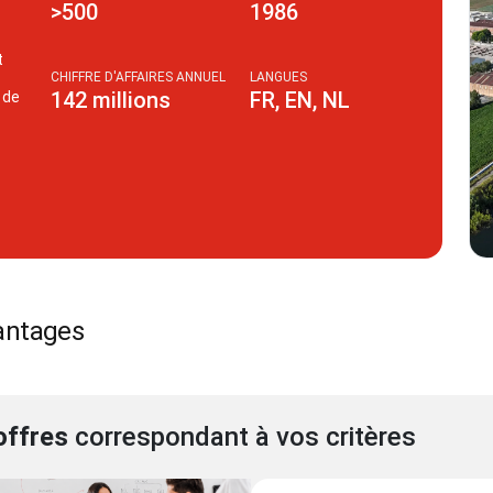
>
500
1986
t
CHIFFRE D'AFFAIRES ANNUEL
LANGUES
142
millions
FR, EN, NL
 de
antages
offres
correspondant à vos critères